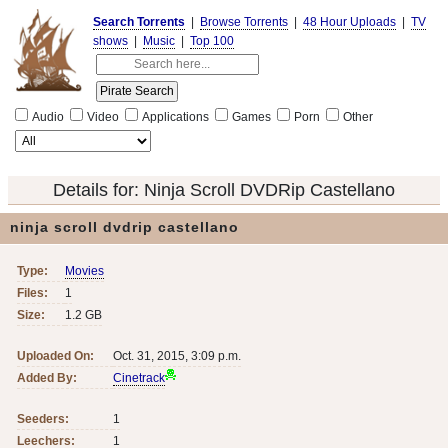
Search Torrents
|
Browse Torrents
|
48 Hour Uploads
|
TV
shows
|
Music
|
Top 100
Audio
Video
Applications
Games
Porn
Other
Details for:
Ninja Scroll DVDRip Castellano
ninja scroll dvdrip castellano
Type:
Movies
Files:
1
Size:
1.2 GB
Uploaded On:
Oct. 31, 2015, 3:09 p.m.
Added By:
Cinetrack
Seeders:
1
Leechers:
1