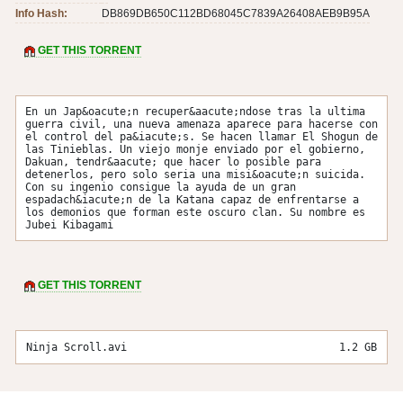
Info Hash:
DB869DB650C112BD68045C7839A26408AEB9B95A
GET THIS TORRENT
En un Jap&oacute;n recuper&aacute;ndose tras la ultima 
guerra civil, una nueva amenaza aparece para hacerse con 
el control del pa&iacute;s. Se hacen llamar El Shogun de 
las Tinieblas. Un viejo monje enviado por el gobierno, 
Dakuan, tendr&aacute; que hacer lo posible para 
detenerlos, pero solo seria una misi&oacute;n suicida. 
Con su ingenio consigue la ayuda de un gran 
espadach&iacute;n de la Katana capaz de enfrentarse a 
los demonios que forman este oscuro clan. Su nombre es 
Jubei Kibagami
GET THIS TORRENT
Ninja Scroll.avi
1.2 GB