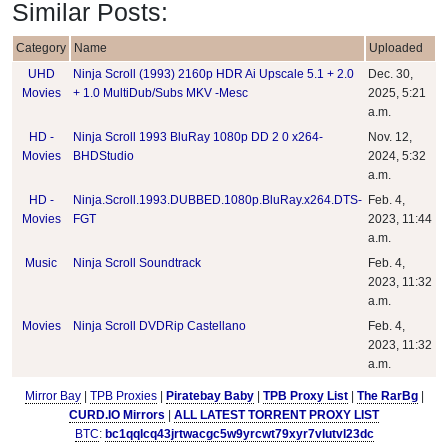
Similar Posts:
Category
Name
Uploaded
UHD
Ninja Scroll (1993) 2160p HDR Ai Upscale 5.1 + 2.0
Dec. 30,
Movies
+ 1.0 MultiDub/Subs MKV -Mesc
2025, 5:21
a.m.
HD -
Ninja Scroll 1993 BluRay 1080p DD 2 0 x264-
Nov. 12,
Movies
BHDStudio
2024, 5:32
a.m.
HD -
Ninja.Scroll.1993.DUBBED.1080p.BluRay.x264.DTS-
Feb. 4,
Movies
FGT
2023, 11:44
a.m.
Music
Ninja Scroll Soundtrack
Feb. 4,
2023, 11:32
a.m.
Movies
Ninja Scroll DVDRip Castellano
Feb. 4,
2023, 11:32
a.m.
Mirror Bay
|
TPB Proxies
|
Piratebay Baby
|
TPB Proxy List
|
The RarBg
|
CURD.IO Mirrors
|
ALL LATEST TORRENT PROXY LIST
BTC
:
bc1qqlcq43jrtwacgc5w9yrcwt79xyr7vlutvl23dc